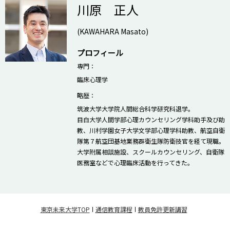
川原 正人
(KAWAHARA Masato)
プロフィール
専門：
臨床心理学
略歴：
筑波大学大学院人間総合科学研究科退学。
目白大学人間学部心理カウンセリング学科助手及び助
教、川村学園女子大学文学部心理学科助教、航空自衛
隊第７航空団基地業務群衛生隊防衛技官を経て現職。
大学附属相談施設、スクールカウンセリング、自衛隊
医務室などで心理臨床活動を行ってきた。
東京未来大学TOP
通信教育課程
教員免許更新講習