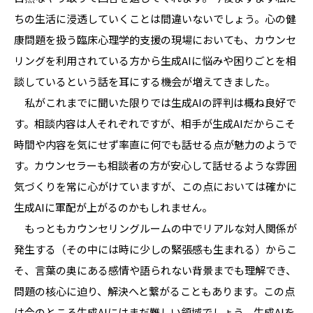
ちの生活に浸透していくことは間違いないでしょう。心の健
康問題を扱う臨床心理学的支援の現場においても、カウンセ
リングを利用されている方から生成AIに悩みや困りごとを相
談しているという話を耳にする機会が増えてきました。
私がこれまでに聞いた限りでは生成AIの評判は概ね良好で
す。相談内容は人それぞれですが、相手が生成AIだからこそ
時間や内容を気にせず率直に何でも話せる点が魅力のようで
す。カウンセラーも相談者の方が安心して話せるような雰囲
気づくりを常に心がけていますが、この点においては確かに
生成AIに軍配が上がるのかもしれません。
もっともカウンセリングルームの中でリアルな対人関係が
発生する（その中には時に少しの緊張感も生まれる）からこ
そ、言葉の奥にある感情や語られない背景までも理解でき、
問題の核心に迫り、解決へと繋がることもあります。この点
は今のところ生成AIにはまだ難しい領域でしょう。生成AIを